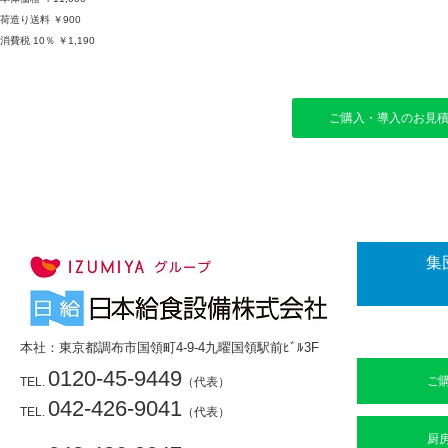
荷造り送料 ￥900
消費税 10％ ￥1,190
ご購入・導入のお見
集
本社：東京都調布市国領町4-9-4九曜国領駅前ﾋﾞﾙ3F
0120-45-9449
ご
TEL.
（代表）
042-426-9041
TEL.
（代表）
厨