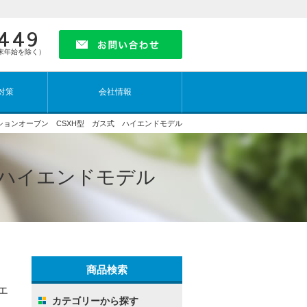
9449
年末年始を除く）
対策
会社情報
ションオーブン CSXH型 ガス式 ハイエンドモデル
 ハイエンドモデル
商品検索
エ
カテゴリーから探す