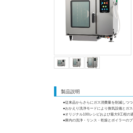
製品説明
●従来品からさらにガス消費量を削減しつつ
●おかえり洗浄モードにより換気設備とガ
●オリジナル100レシピおよび最大9工程の
●庫内の洗浄・リンス・乾燥とボイラーの