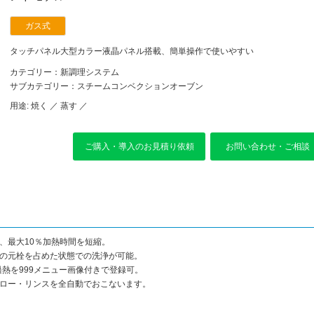
ガス式
タッチパネル大型カラー液晶パネル搭載、簡単操作で使いやすい
カテゴリー：新調理システム
サブカテゴリー：スチームコンベクションオーブン
用途:
焼く ／
蒸す ／
ご購入・導入のお見積り依頼
お問い合わせ・ご相談
、最大10％加熱時間を短縮。
スの元栓を占めた状態での洗浄が可能。
過熱を999メニュー画像付きで登録可。
ブロー・リンスを全自動でおこないます。