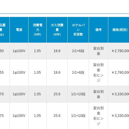
品重
消費電
ガス消費
ホテルパ
量
電源
力
量
ン
備考
価格(税別
kg）
（kW）
（kW）
収容数
架台別
50
1φ100V
1.05
18.6
1/1×6段
￥2,780,00
途
架台別
途
55
1φ100V
1.05
18.6
1/1×6段
￥2,780,00
右ヒン
ジ
架台別
70
1φ100V
1.05
25.6
1/1×10段
￥3,330,00
途
架台別
途
75
1φ100V
1.05
25.6
1/1×10段
￥3,330,00
右ヒン
ジ