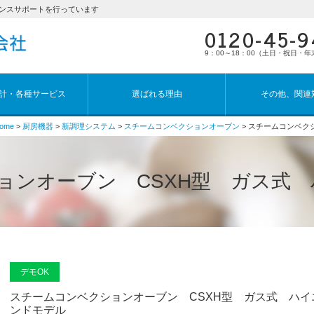
ンスサポートを行っています
0120-45-
9：00～18：00（土日・祝日・
計・各種サービス
選ばれる理由
その他、関連
ome
>
厨房機器
>
新調理システム
>
スチームコンベクションオーブン
> スチームコンベク
ョンオーブン CSXH型 ガス式
デモOK
スチームコンベクションオーブン CSXH型 ガス式 ハイ
ンドモデル