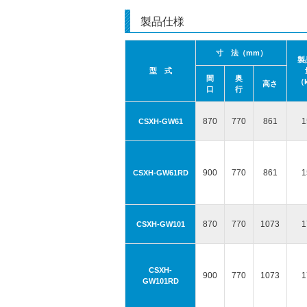
製品仕様
寸 法（mm）
製
型 式
間
奥
（
高さ
口
行
870
770
861
1
CSXH-GW61
900
770
861
1
CSXH-GW61RD
870
770
1073
1
CSXH-GW101
CSXH-
900
770
1073
1
GW101RD