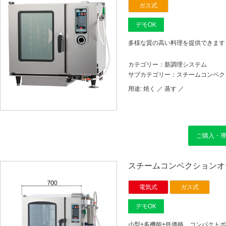
ガス式
デモOK
多様な質の高い料理を提供できます
カテゴリー：新調理システム
サブカテゴリー：スチームコンベク
用途:
焼く ／
蒸す ／
ご購入・
スチームコンベクションオー
電気式
ガス式
デモOK
小型+多機能+低価格、コンパクト