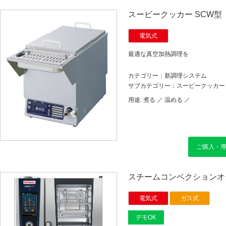
スービークッカー SCW型
電気式
最適な真空加熱調理を
カテゴリー：新調理システム
サブカテゴリー：スービークッカー
用途:
煮る ／
温める ／
ご購入・
スチームコンベクションオー
電気式
ガス式
デモOK