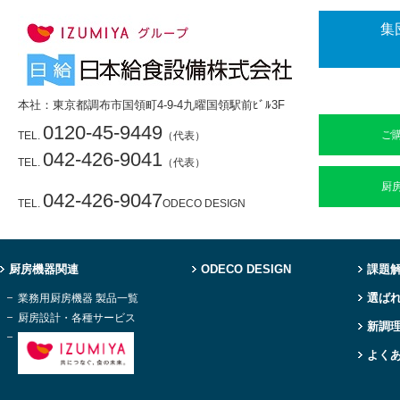
集
本社：東京都調布市国領町4-9-4九曜国領駅前ﾋﾞﾙ3F
0120-45-9449
ご
TEL.
（代表）
042-426-9041
TEL.
（代表）
厨
042-426-9047
TEL.
ODECO DESIGN
厨房機器関連
ODECO DESIGN
課題
選ば
業務用厨房機器 製品一覧
厨房設計・各種サービス
新調
よく