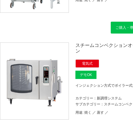
用途:
焼く ／
蒸す ／
ご購入・
スチームコンベクションオー
ン
電気式
デモOK
インジェクション方式でボイラー式
カテゴリー：新調理システム
サブカテゴリー：スチームコンベク
用途:
焼く ／
蒸す ／