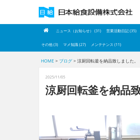
ニュース（お知らせ） (31)
営業活動日記 (35)
その他 (3)
マメ知識 (27)
メンテナンス (11)
HOME
>
ブログ
> 涼厨回転釜を納品致しました。
2025/11/05
涼厨回転釜を納品