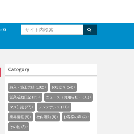
(8)
Category
納入・施工実績 (102)
お役立ち (54)
営業活動日記 (35)
ニュース（お知らせ） (31)
マメ知識 (27)
メンテナンス (11)
業界情報 (9)
社内活動 (8)
お客様の声 (4)
その他 (3)