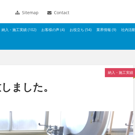
Sitemap
Contact
納入・施工実績 (102)
お客様の声 (4)
お役立ち (54)
業界情報 (9)
社内活動 
納入・施工実績
致しました。