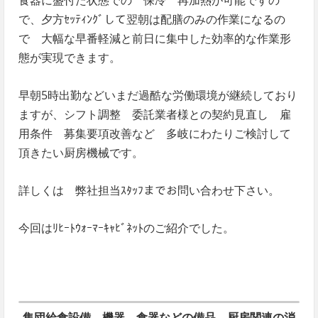
で、夕方ｾｯﾃｨﾝｸﾞして翌朝は配膳のみの作業になるの
で 大幅な早番軽減と前日に集中した効率的な作業形
態が実現できます。
早朝5時出勤などいまだ過酷な労働環境が継続しており
ますが、シフト調整 委託業者様との契約見直し 雇
用条件 募集要項改善など 多岐にわたりご検討して
頂きたい厨房機械です。
詳しくは 弊社担当ｽﾀｯﾌまでお問い合わせ下さい。
今回はﾘﾋｰﾄｳｫｰﾏｰｷｬﾋﾞﾈｯﾄのご紹介でした。
集団給食設備、機器、食器などの備品、厨房関連の消