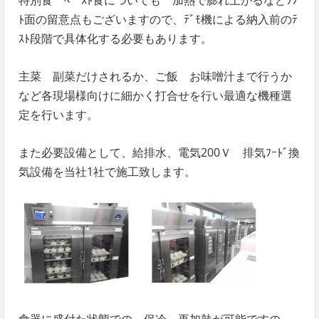
特別食 ﾍﾟｰｽﾄ食についても 加熱で膨れ上がるなどｿﾌ
ﾄ面の留意点もございますので、ﾃﾞﾓ機による納入前のﾃ
ｽﾄ段階で具体化する必要もあります。
主菜 副菜だけされるか、ご飯 お味噌汁まで行うか
など各現場様向けに細かく打合せを行い最適な機種選
定を行います。
また必要設備として、給排水、電気200Ｖ 排気ﾌｰﾄﾞ換
気設備を当社1社で施工致します。
食器に盛付た状態での 保冷 再加熱が可能ですの