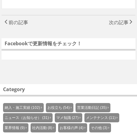
前の記事
次の記事
Facebookで更新情報をチェック！
Category
納入・施工実績 (102)
お役立ち (54)
営業活動日記 (35)
ニュース（お知らせ） (31)
マメ知識 (27)
メンテナンス (11)
業界情報 (9)
社内活動 (8)
お客様の声 (4)
その他 (3)