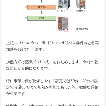
上記ﾌﾛｰﾁｬｰﾄのうち ﾘﾋｰﾄｳｫｰﾏｰｷｬﾋﾞﾈｯﾄは④保冷と⑤再
加熱を1台で行えます。
加熱方式は蒸気式(ｽﾁｺﾝ式）をお勧めします。食材の乾
燥防止が目的になります。
特に米飯ご飯が乾燥しやすく設定では30分～40分の設
定で芯温65℃まで加熱が可能であった等、微妙な調整
が必要です。