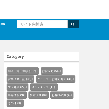
(8)
Category
納入・施工実績 (102)
お役立ち (54)
営業活動日記 (35)
ニュース（お知らせ） (31)
マメ知識 (27)
メンテナンス (11)
業界情報 (9)
社内活動 (8)
お客様の声 (4)
その他 (3)