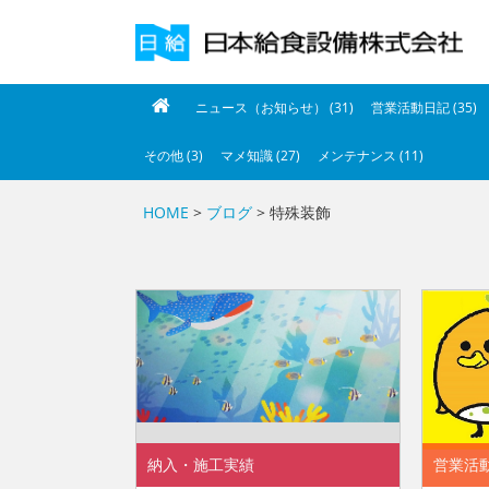
ニュース（お知らせ） (31)
営業活動日記 (35)
その他 (3)
マメ知識 (27)
メンテナンス (11)
HOME
>
ブログ
> 特殊装飾
納入・施工実績
営業活