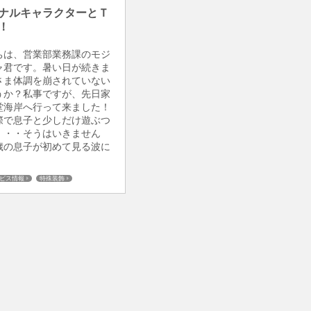
ナルキャラクターとＴ
！
ちは、営業部業務課のモジ
ャ君です。暑い日が続きま
さま体調を崩されていない
うか？私事ですが、先日家
堂海岸へ行って来ました！
際で息子と少しだけ遊ぶつ
・・・そうはいきません
歳の息子が初めて見る波に
ビス情報
特殊装飾