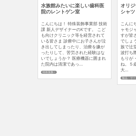
水族館みたいに楽しい歯科医
オリジ
院のレントゲン室
シャツ
こんにちは！ 特殊装飾事業部 技術
こんに
課 新人デザイナーのKです。 こど
ャモジ
も向けクリニック等を経営されて
すが皆
いる皆さま 診療中にお子さんが泣
でしょ
き出してしまったり、治療を嫌が
族で辻
ったりして、苦労された経験はな
波打ち
いでしょうか？ 医療機器に囲まれ
もりが
た院内は清潔であっ...
ね。５
大...
特殊装飾
製品・サー