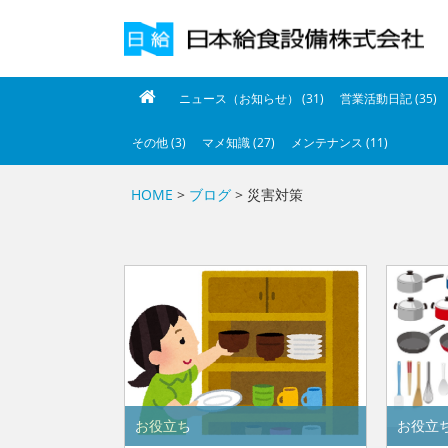
ニュース（お知らせ） (31)
営業活動日記 (35)
その他 (3)
マメ知識 (27)
メンテナンス (11)
HOME
>
ブログ
> 災害対策
お役立ち
お役立