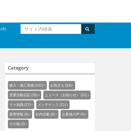
(8)
Category
納入・施工実績 (102)
お役立ち (54)
営業活動日記 (35)
ニュース（お知らせ） (31)
マメ知識 (27)
メンテナンス (11)
業界情報 (9)
社内活動 (8)
お客様の声 (4)
その他 (3)