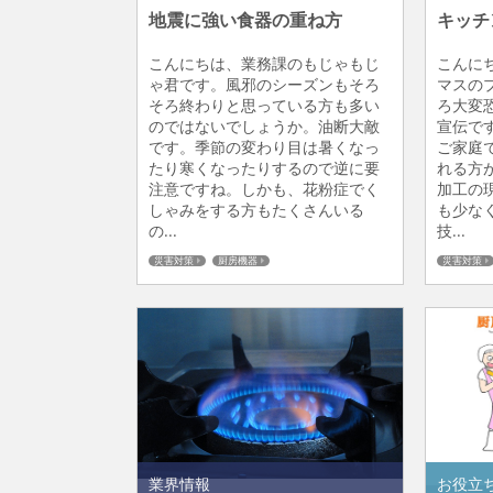
地震に強い食器の重ね方
キッチ
こんにちは、業務課のもじゃもじ
こんに
ゃ君です。風邪のシーズンもそろ
マスの
そろ終わりと思っている方も多い
ろ大変
のではないでしょうか。油断大敵
宣伝で
です。季節の変わり目は暑くなっ
ご家庭
たり寒くなったりするので逆に要
れる方
注意ですね。しかも、花粉症でく
加工の
しゃみをする方もたくさんいる
も少な
の...
技...
災害対策
厨房機器
災害対策
業界情報
お役立