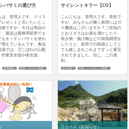
ンバサミの選び方
サイレントキラー【CO】
ちは、管理人です。クリス
こんにちは、管理人です。突然で
プレゼントと言いたいとこ
すが、みなさんの働く厨房にはガ
恐縮ですが、今日は商品の
ス機器はございますか？ご存知の
す。最近は業務用厨房でも
とおりガスはお湯を沸かしたり、
でもキッチンバサミを使わ
焼き物・揚げ物などの加熱調理を
が増えているんです。食品
したりと、厨房での熱源としてと
現場では、刃こぼれの心配
ても親しまれこれまでずっと重宝
く作業安全面や衛生面、
されてきました。但し、この便
利...
厨房機器
製品・サービス情報
安全衛生
技術・メンテナンス情報
災害対策
厨房機器
ち
ニュース（お知らせ）