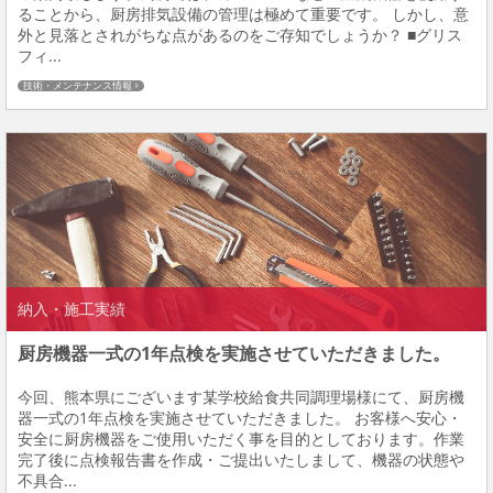
ることから、厨房排気設備の管理は極めて重要です。 しかし、意
外と見落とされがちな点があるのをご存知でしょうか？ ■グリス
フィ...
技術・メンテナンス情報
納入・施工実績
厨房機器一式の1年点検を実施させていただきました。
今回、熊本県にございます某学校給食共同調理場様にて、厨房機
器一式の1年点検を実施させていただきました。 お客様へ安心・
安全に厨房機器をご使用いただく事を目的としております。作業
完了後に点検報告書を作成・ご提出いたしまして、機器の状態や
不具合...