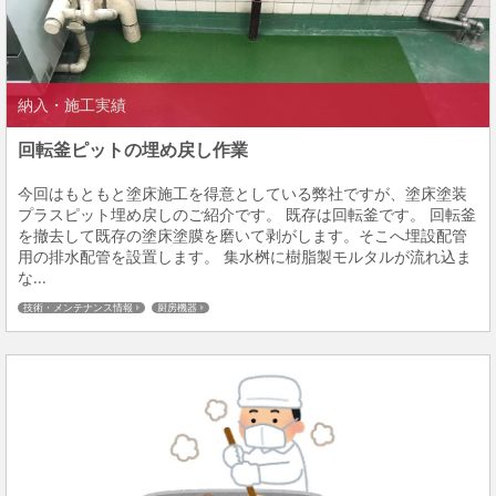
納入・施工実績
回転釜ピットの埋め戻し作業
今回はもともと塗床施工を得意としている弊社ですが、塗床塗装
プラスピット埋め戻しのご紹介です。 既存は回転釜です。 回転釜
を撤去して既存の塗床塗膜を磨いて剥がします。そこへ埋設配管
用の排水配管を設置します。 集水桝に樹脂製モルタルが流れ込ま
な...
技術・メンテナンス情報
厨房機器