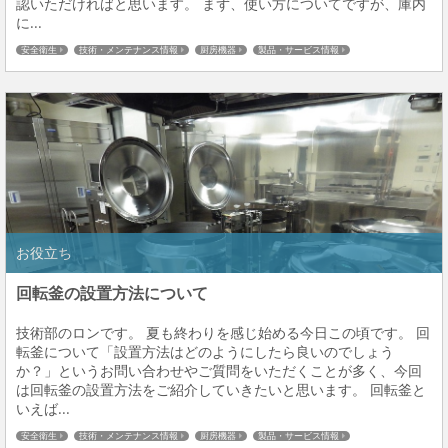
認いただければと思います。 まず、使い方についてですが、庫内
に...
安全衛生
技術・メンテナンス情報
厨房機器
製品・サービス情報
お役立ち
回転釜の設置方法について
技術部のロンです。 夏も終わりを感じ始める今日この頃です。 回
転釜について「設置方法はどのようにしたら良いのでしょう
か？」というお問い合わせやご質問をいただくことが多く、今回
は回転釜の設置方法をご紹介していきたいと思います。 回転釜と
いえば...
安全衛生
技術・メンテナンス情報
厨房機器
製品・サービス情報