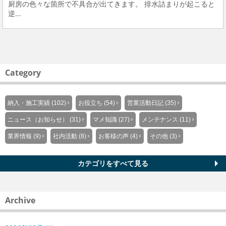
厨房の色々な箇所で不具合が出てきます。 排水詰まりが起こると
逆...
Category
納入・施工実績 (102)
お役立ち (54)
営業活動日記 (35)
ニュース（お知らせ） (31)
マメ知識 (27)
メンテナンス (11)
業界情報 (9)
社内活動 (8)
お客様の声 (4)
その他 (3)
カテゴリをすべて見る
Archive