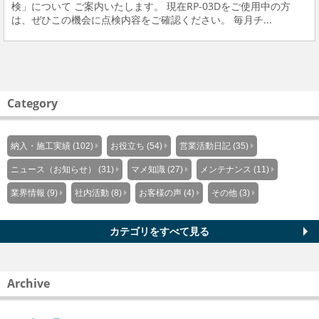
検」について ご案内いたします。 現在RP-03Dをご使用中の方
は、ぜひこの機会に点検内容をご確認ください。 毎月チ...
Category
納入・施工実績 (102)
お役立ち (54)
営業活動日記 (35)
ニュース（お知らせ） (31)
マメ知識 (27)
メンテナンス (11)
業界情報 (9)
社内活動 (8)
お客様の声 (4)
その他 (3)
カテゴリをすべて見る
Archive