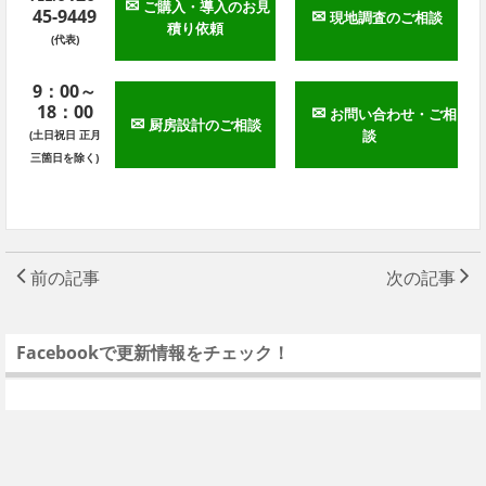
✉
ご購入・導入のお見
45-9449
✉
現地調査のご相談
積り依頼
(代表)
9：00～
18：00
✉
お問い合わせ・ご相
✉
厨房設計のご相談
談
(土日祝日 正月
三箇日を除く)
前の記事
次の記事
Facebookで更新情報をチェック！