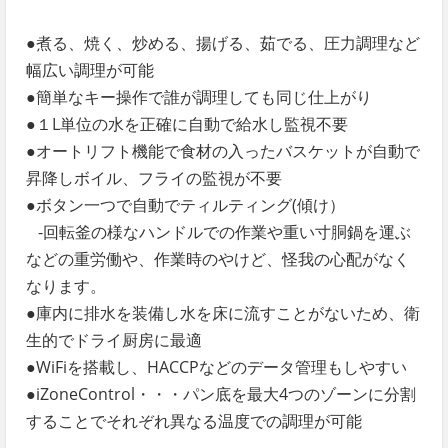
●煮る、焼く、炒める、揚げる、茹でる、圧力調理など
幅広い調理が可能
●簡単なキー操作で誰が調理しても同じ仕上がり
●１L単位の水を正確に自動で給水し監視不要
●オートリフト機能で食材の入ったバスケットが自動で
昇降しボイル、フライの監視が不要
●ボタン一つで自動でティルティング(傾け）
-回転釜の様なハンドルでの作業や重い寸胴鍋を運ぶ
などの重労働や、作業時のやけど、怪我の心配がなく
なります。
●庫内に排水を装備し水を床に流すことがないため、衛
生的でドライ厨房に最適
●WiFiを搭載し、HACCPなどのデータ管理もしやすい
●iZoneControl・・・パン底を最大4つのゾーンに分割
することでそれぞれ異なる温度での調理が可能