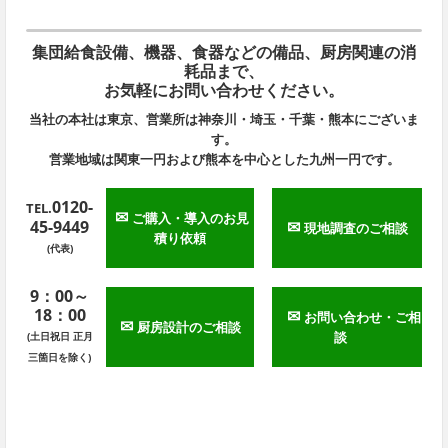
集団給食設備、機器、食器などの備品、厨房関連の消
耗品まで、
お気軽にお問い合わせください。
当社の本社は東京、営業所は神奈川・埼玉・千葉・熊本にございま
す。
営業地域は関東一円および熊本を中心とした九州一円です。
0120-
TEL.
✉
ご購入・導入のお見
45-9449
✉
現地調査のご相談
積り依頼
(代表)
9：00～
18：00
✉
お問い合わせ・ご相
✉
厨房設計のご相談
談
(土日祝日 正月
三箇日を除く)