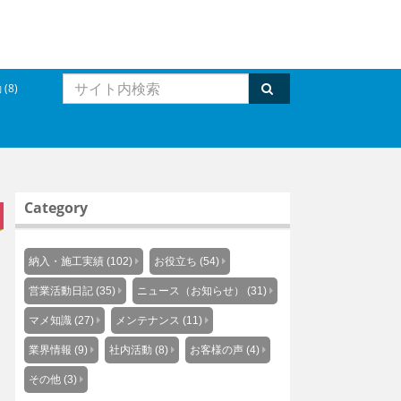
(8)
Category
納入・施工実績 (102)
お役立ち (54)
営業活動日記 (35)
ニュース（お知らせ） (31)
マメ知識 (27)
メンテナンス (11)
業界情報 (9)
社内活動 (8)
お客様の声 (4)
その他 (3)