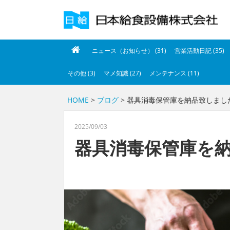
ニュース（お知らせ） (31)
営業活動日記 (35)
その他 (3)
マメ知識 (27)
メンテナンス (11)
HOME
>
ブログ
> 器具消毒保管庫を納品致しまし
2025/09/03
器具消毒保管庫を