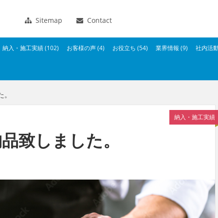
Sitemap
Contact
納入・施工実績 (102)
お客様の声 (4)
お役立ち (54)
業界情報 (9)
社内活動 
た。
納入・施工実績
納品致しました。