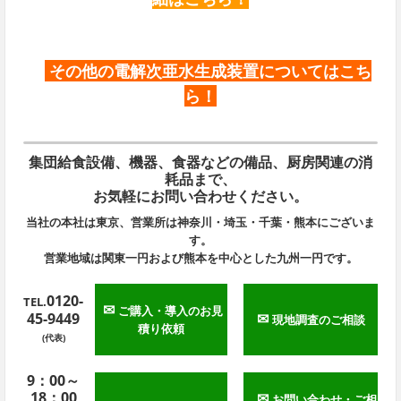
その他の電解次亜水生成装置についてはこち
ら
！
集団給食設備、機器、食器などの備品、厨房関連の消
耗品まで、
お気軽にお問い合わせください。
当社の本社は東京、営業所は神奈川・埼玉・千葉・熊本にございま
す。
営業地域は関東一円および熊本を中心とした九州一円です。
0120-
TEL.
✉
ご購入・導入のお見
45-9449
✉
現地調査のご相談
積り依頼
(代表)
9：00～
18：00
✉
お問い合わせ・ご相