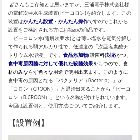
皆さんもご存知とは思いますが、三浦電子株式会社様
の電解次亜水生成装置(ビーコロン)を紹介します。この
装置は
かんたん設置・かんたん操作
ですのでこれから
設置をご検討される方にお勧めの商品です。
ビーコロン水(電解次亜水)とは薄い塩水を電気分解し
て作られる弱アルカリ性で、低濃度の「次亜塩素酸ナ
トリウム水溶液」です。
食品添加物
(殺菌料)
対応
かつ、
食中毒原因菌に対して優れた殺菌効果
をもつので、食
材のみならず色々な用途で使用出来ます。このように
食中毒の原因となる「バクテリア（Bacteria）」が
「コロン（CROON）」と退治出来ることから「ビーコ
ロン（B.CROON）」という名称が付けられています。
今回は設置例と、使用方法についてご紹介します。
【設置例】