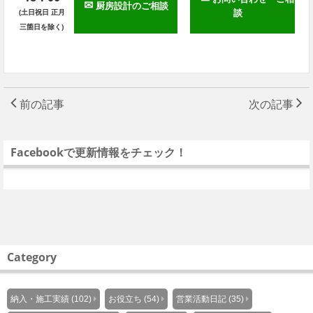
✉
厨房設計のご相談
談
(土日祝日 正月
三箇日を除く)
前の記事
次の記事
Facebookで更新情報をチェック！
Category
納入・施工実績 (102)
お役立ち (54)
営業活動日記 (35)