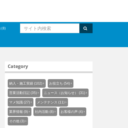
(8)
Category
納入・施工実績 (102)
お役立ち (54)
営業活動日記 (35)
ニュース（お知らせ） (31)
マメ知識 (27)
メンテナンス (11)
業界情報 (9)
社内活動 (8)
お客様の声 (4)
その他 (3)